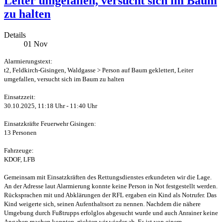
Leiter umgefallen, versucht sich im Baum
zu halten
Details
01
Nov
Alarmierungstext:
t2, Feldkirch-Gisingen, Waldgasse > Person auf Baum geklettert, Leiter
umgefallen, versucht sich im Baum zu halten
Einsatzzeit:
30.10.2025, 11:18 Uhr - 11:40 Uhr
Einsatzkräfte Feuerwehr Gisingen:
13 Personen
Fahrzeuge:
KDOF, LFB
Gemeinsam mit Einsatzkräften des Rettungsdienstes erkundeten wir die Lage.
An der Adresse laut Alarmierung konnte keine Person in Not festgestellt werden.
Rücksprachen mit und Abklärungen der RFL ergaben ein Kind als Notrufer. Das
Kind weigerte sich, seinen Aufenthaltsort zu nennen. Nachdem die nähere
Umgebung durch Fußtrupps erfolglos abgesucht wurde und auch Anrainer keine
Angaben machen konnten, rückten wir wieder ab. Es ist von einem