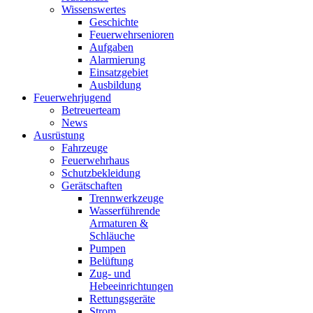
Wissenswertes
Geschichte
Feuerwehrsenioren
Aufgaben
Alarmierung
Einsatzgebiet
Ausbildung
Feuerwehrjugend
Betreuerteam
News
Ausrüstung
Fahrzeuge
Feuerwehrhaus
Schutzbekleidung
Gerätschaften
Trennwerkzeuge
Wasserführende
Armaturen &
Schläuche
Pumpen
Belüftung
Zug- und
Hebeeinrichtungen
Rettungsgeräte
Strom