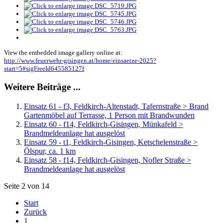
View the embedded image gallery online at:
http://www.feuerwehr-gisingen.at/home/einsaetze-2025?
start=5#sigFreeId645585127f
Weitere Beiträge ...
Einsatz 61 - f3, Feldkirch-Altenstadt, Tafernstraße > Brand
Gartenmöbel auf Terrasse, 1 Person mit Brandwunden
Einsatz 60 - f14, Feldkirch-Gisingen, Münkafeld >
Brandmeldeanlage hat ausgelöst
Einsatz 59 - t1, Feldkirch-Gisingen, Ketschelenstraße >
Ölspur, ca. 1 km
Einsatz 58 - f14, Feldkirch-Gisingen, Nofler Straße >
Brandmeldeanlage hat ausgelöst
Seite 2 von 14
Start
Zurück
1