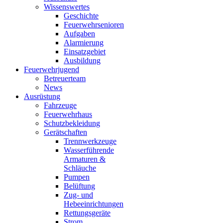
Wissenswertes
Geschichte
Feuerwehrsenioren
Aufgaben
Alarmierung
Einsatzgebiet
Ausbildung
Feuerwehrjugend
Betreuerteam
News
Ausrüstung
Fahrzeuge
Feuerwehrhaus
Schutzbekleidung
Gerätschaften
Trennwerkzeuge
Wasserführende
Armaturen &
Schläuche
Pumpen
Belüftung
Zug- und
Hebeeinrichtungen
Rettungsgeräte
Strom