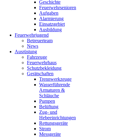
Geschichte
Feuerwehrsenioren
Aufgaben
Alarmierung
Einsatzgebiet
Ausbildung
Feuerwehrjugend
Betreuerteam
News
Ausrüstung
Fahrzeuge
Feuerwehrhaus
Schutzbekleidung
Gerätschaften
Trennwerkzeuge
Wasserführende
Armaturen &
Schläuche
Pumpen
Belüftung
Zug- und
Hebeeinrichtungen
Rettungsgeräte
Strom
Messgeräte