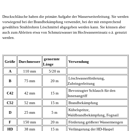
Druckschläuche haben die primäre Aufgabe der Wasserweiterleitung. Sie werden
vorwiegend bei der Brandbekämpfung verwendet, bei der mit entsprechend
gewählten Strahlrohren Löschmittel abgegeben werden kann. Sie können aber
auch zum Ableiten etwa von Schmutzwasser im Hochwassereinsatz o.ä. genutzt
werden.
genormte
Größe
Durchmesser
Verwendung
Länge
A
110 mm
5/20 m
Löschwasserförderung,
B
75 mm
20 m
Zubringerleitung
Bevorzugter Schlauch für den
C42
42 mm
15 m
Innenangriff
C52
52 mm
15 m
Brandbekämpfung
Kübelspritze,
D
25 mm
5 m
Waldbrandbekämpfung, Fognail
F
150 mm
20 m
Förderung größerer Wassermengen
HD
38 mm
15 m
Verlängerung der HD-Haspel