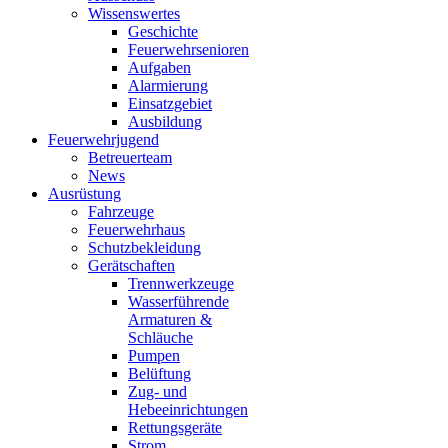
Wissenswertes
Geschichte
Feuerwehrsenioren
Aufgaben
Alarmierung
Einsatzgebiet
Ausbildung
Feuerwehrjugend
Betreuerteam
News
Ausrüstung
Fahrzeuge
Feuerwehrhaus
Schutzbekleidung
Gerätschaften
Trennwerkzeuge
Wasserführende
Armaturen &
Schläuche
Pumpen
Belüftung
Zug- und
Hebeeinrichtungen
Rettungsgeräte
Strom