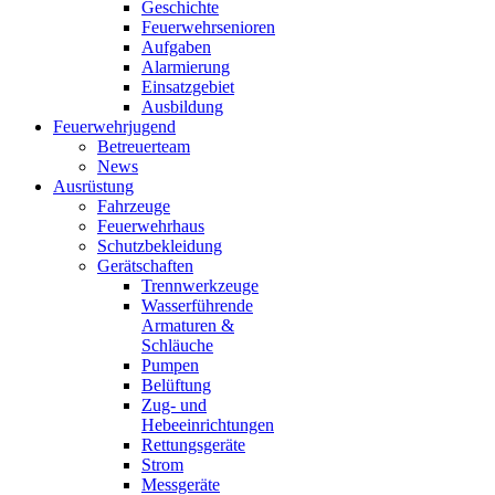
Geschichte
Feuerwehrsenioren
Aufgaben
Alarmierung
Einsatzgebiet
Ausbildung
Feuerwehrjugend
Betreuerteam
News
Ausrüstung
Fahrzeuge
Feuerwehrhaus
Schutzbekleidung
Gerätschaften
Trennwerkzeuge
Wasserführende
Armaturen &
Schläuche
Pumpen
Belüftung
Zug- und
Hebeeinrichtungen
Rettungsgeräte
Strom
Messgeräte