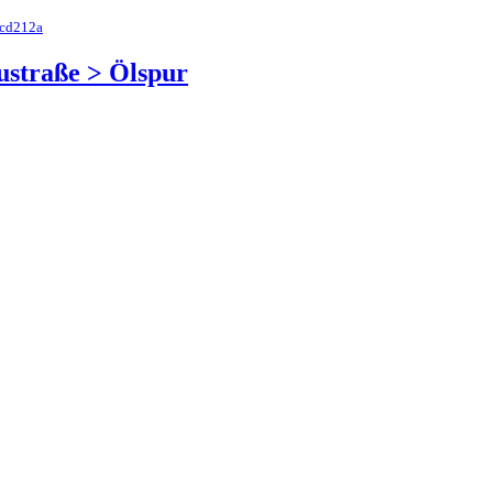
5cd212a
austraße > Ölspur