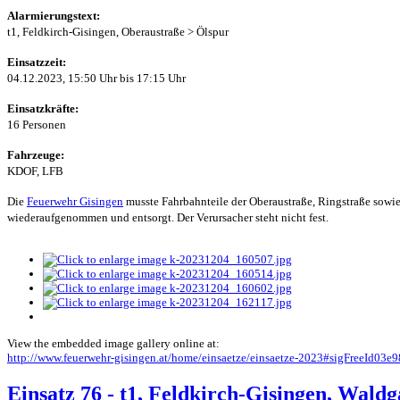
Alarmierungstext:
t1, Feldkirch-Gisingen, Oberaustraße > Ölspur
Einsatzzeit:
04.12.2023, 15:50 Uhr bis 17:15 Uhr
Einsatzkräfte:
16 Personen
Fahrzeuge:
KDOF, LFB
Die
Feuerwehr Gisingen
musste Fahrbahnteile der Oberaustraße, Ringstraße sowie
wiederaufgenommen und entsorgt. Der Verursacher steht nicht fest.
View the embedded image gallery online at:
http://www.feuerwehr-gisingen.at/home/einsaetze/einsaetze-2023#sigFreeId03e
Einsatz 76 - t1, Feldkirch-Gisingen, Waldg