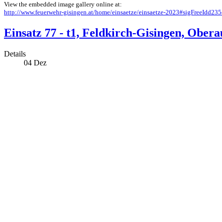
View the embedded image gallery online at:
http://www.feuerwehr-gisingen.at/home/einsaetze/einsaetze-2023#sigFreeIdd23
Einsatz 77 - t1, Feldkirch-Gisingen, Ober
Details
04
Dez