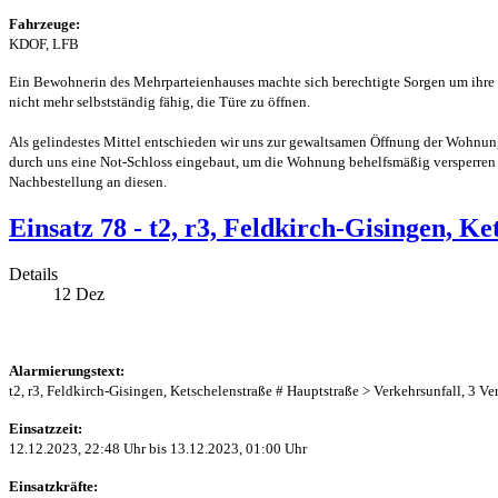
Fahrzeuge:
KDOF, LFB
Ein Bewohnerin des Mehrparteienhauses machte sich berechtigte Sorgen um ihre
nicht mehr selbstständig fähig, die Türe zu öffnen.
Als gelindestes Mittel entschieden wir uns zur gewaltsamen Öffnung der Wohnu
durch uns eine Not-Schloss eingebaut, um die Wohnung behelfsmäßig versperren z
Nachbestellung an diesen.
Einsatz 78 - t2, r3, Feldkirch-Gisingen, K
Details
12
Dez
Alarmierungstext:
t2, r3, Feldkirch-Gisingen, Ketschelenstraße # Hauptstraße > Verkehrsunfall, 3 Ver
Einsatzzeit:
12.12.2023, 22:48 Uhr bis 13.12.2023, 01:00 Uhr
Einsatzkräfte: