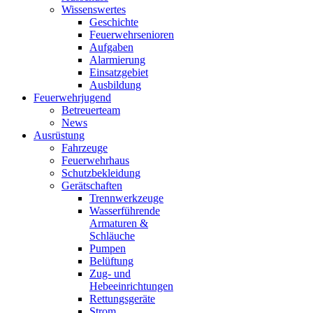
Wissenswertes
Geschichte
Feuerwehrsenioren
Aufgaben
Alarmierung
Einsatzgebiet
Ausbildung
Feuerwehrjugend
Betreuerteam
News
Ausrüstung
Fahrzeuge
Feuerwehrhaus
Schutzbekleidung
Gerätschaften
Trennwerkzeuge
Wasserführende
Armaturen &
Schläuche
Pumpen
Belüftung
Zug- und
Hebeeinrichtungen
Rettungsgeräte
Strom