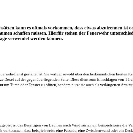
insätzen kann es oftmals vorkommen, dass etwas abzutrennen ist o
umen schaffen müssen. Hierfür stehen der Feuerwehr unterschied
Lage verwendet werden können.
euerwehrdienst gestaltet ist. Sie verfügt sowohl über den herkömmlichen breiten K
tze Dexel auf der gegenüberliegenden Seite. Diese dient zum Einschlagen von Türen
ur um Türen oder Fenster zu öffnen, sondern nutzt sie auch als verlängerten Arm z
gebiet ist das Beseitigen von Bäumen nach Windwürfen um beispielsweise die V
h vorkommen, dass beispielsweise eine Fassade, eine Zwischenwand oder ein Dec