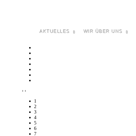
AKTUELLES
WIR ÜBER UNS
›
‹
1
2
3
4
5
6
7