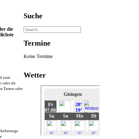
Suche
der die
lichste
Termine
Keine Termine
Wetter
eil zum
 oder als
um Tasten oder
erkehrswege
ke