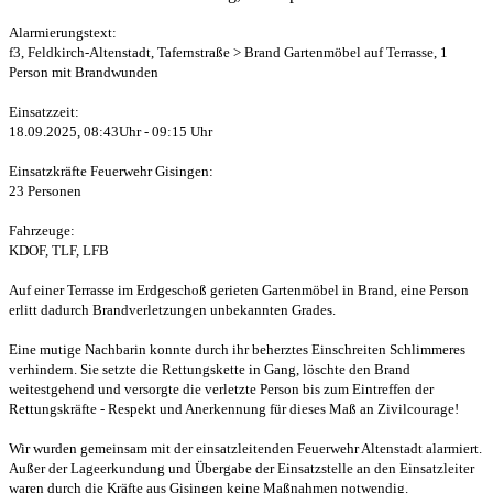
Alarmierungstext:
f3, Feldkirch-Altenstadt, Tafernstraße > Brand Gartenmöbel auf Terrasse, 1
Person mit Brandwunden
Einsatzzeit:
18.09.2025, 08:43Uhr - 09:15 Uhr
Einsatzkräfte Feuerwehr Gisingen:
23 Personen
Fahrzeuge:
KDOF, TLF, LFB
Auf einer Terrasse im Erdgeschoß gerieten Gartenmöbel in Brand, eine Person
erlitt dadurch Brandverletzungen unbekannten Grades.
Eine mutige Nachbarin konnte durch ihr beherztes Einschreiten Schlimmeres
verhindern. Sie setzte die Rettungskette in Gang, löschte den Brand
weitestgehend und versorgte die verletzte Person bis zum Eintreffen der
Rettungskräfte - Respekt und Anerkennung für dieses Maß an Zivilcourage!
Wir wurden gemeinsam mit der einsatzleitenden Feuerwehr Altenstadt alarmiert.
Außer der Lageerkundung und Übergabe der Einsatzstelle an den Einsatzleiter
waren durch die Kräfte aus Gisingen keine Maßnahmen notwendig.