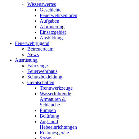
Wissenswertes
Geschichte
Feuerwehrsenioren
Aufgaben
Alarmierung
Einsatzgebiet
Ausbildung
Feuerwehrjugend
Betreuerteam
News
Ausrüstung
Fahrzeuge
Feuerwehrhaus
Schutzbekleidung
Gerätschaften
Trennwerkzeuge
Wasserführende
Armaturen &
Schläuche
Pumpen
Belüftung
Zug- und
Hebeeinrichtungen
Rettungsgeräte
Strom