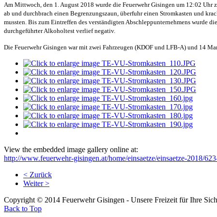
Am Mittwoch, den 1. August 2018 wurde die Feuerwehr Gisingen um 12:02 Uhr zu 
ab und durchbrach einen Begrenzungszaun, überfuhr einen Stromkasten und krach
mussten. Bis zum Eintreffen des verständigten Abschleppunternehmens wurde die S
durchgeführter Alkoholtest verlief negativ.
Die Feuerwehr Gisingen war mit zwei Fahrzeugen (KDOF und LFB-A) und 14 Man
View the embedded image gallery online at:
http://www.feuerwehr-gisingen.at/home/einsaetze/einsaetze-2018/62
< Zurück
Weiter >
Copyright © 2014 Feuerwehr Gisingen - Unsere Freizeit für Ihre Sich
Back to Top