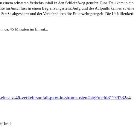
einem schweren Verkehrsunfall in den Schleipfweg gerufen. Eine Frau kam in eine
te im Anschluss in einen Begrenzungsstein. Aufgrund des Aufpralls kam es zu ein
traße abgesperrt und der Verkehr durch die Feuerwehr geregelt. Die Unfalllenkerin
n ca. 45 Minuten im Einsatz.
3-einsatz-46-verkehrsunfall-pkw-in-stromkasten#sigFreeId81139282a4
erheit