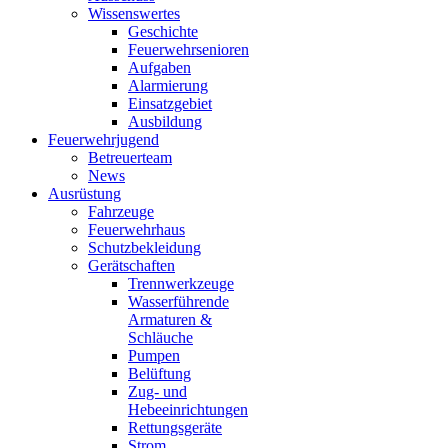
Wissenswertes
Geschichte
Feuerwehrsenioren
Aufgaben
Alarmierung
Einsatzgebiet
Ausbildung
Feuerwehrjugend
Betreuerteam
News
Ausrüstung
Fahrzeuge
Feuerwehrhaus
Schutzbekleidung
Gerätschaften
Trennwerkzeuge
Wasserführende
Armaturen &
Schläuche
Pumpen
Belüftung
Zug- und
Hebeeinrichtungen
Rettungsgeräte
Strom