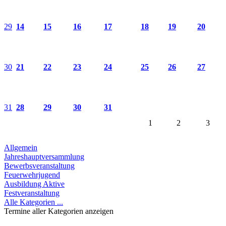
29
14
15
16
17
18
19
20
30
21
22
23
24
25
26
27
31
28
29
30
31
1
2
3
Allgemein
Jahreshauptversammlung
Bewerbsveranstaltung
Feuerwehrjugend
Ausbildung Aktive
Festveranstaltung
Alle Kategorien ...
Termine aller Kategorien anzeigen