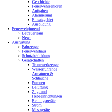
Geschichte
Feuerwehrsenioren
Aufgaben
Alarmierung
Einsatzgebiet
Ausbildung
Feuerwehrjugend
Betreuerteam
News
Ausrüstung
Fahrzeuge
Feuerwehrhaus
Schutzbekleidung
Gerätschaften
Trennwerkzeuge
Wasserführende
Armaturen &
Schläuche
Pumpen
Belüftung
Zug- und
Hebeeinrichtungen
Rettungsgeräte
Strom
Messgeräte